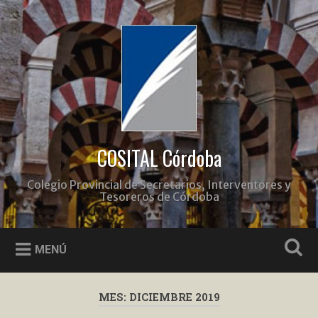
Saltar
al
Buscar
contenido
COSITAL Córdoba
Colegio Provincial de Secretarios, Interventores y
Tesoreros de Córdoba
MENÚ
MES:
DICIEMBRE 2019