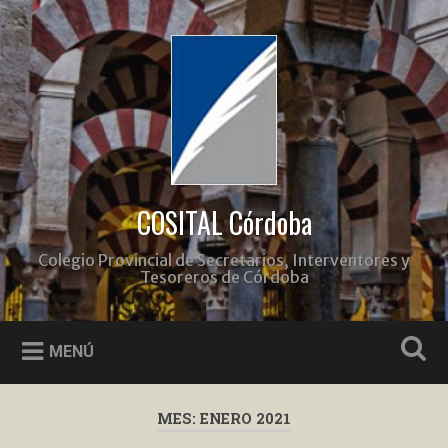
Saltar
al
Buscar
contenido
COSITAL Córdoba
Colegio Provincial de Secretarios, Interventores y
Tesoreros de Córdoba
MENÚ
MES:
ENERO 2021