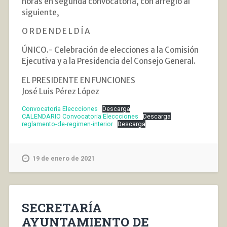
horas en segunda convocatoria, con arreglo al
siguiente,
O R D E N D E L D Í A
ÚNICO.- Celebración de elecciones a la Comisión
Ejecutiva y a la Presidencia del Consejo General.
EL PRESIDENTE EN FUNCIONES
José Luis Pérez López
Convocatoria Eleccciones
Descarga
CALENDARIO Convocatoria Eleccciones
Descarga
reglamento-de-regimen-interior
Descarga
19 de enero de 2021
SECRETARÍA
AYUNTAMIENTO DE