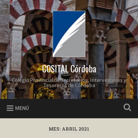
Saltar
al
Buscar
contenido
COSITAL Córdoba
Colegio Provincial de Secretarios, Interventores y
Tesoreros de Córdoba
MENÚ
MES:
ABRIL 2021