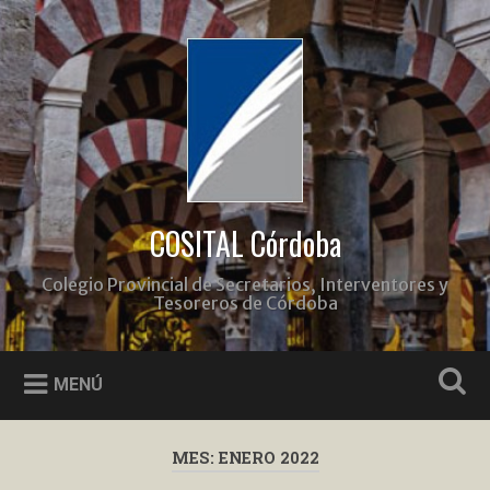
Saltar
al
Buscar
contenido
COSITAL Córdoba
Colegio Provincial de Secretarios, Interventores y
Tesoreros de Córdoba
MENÚ
MES:
ENERO 2022