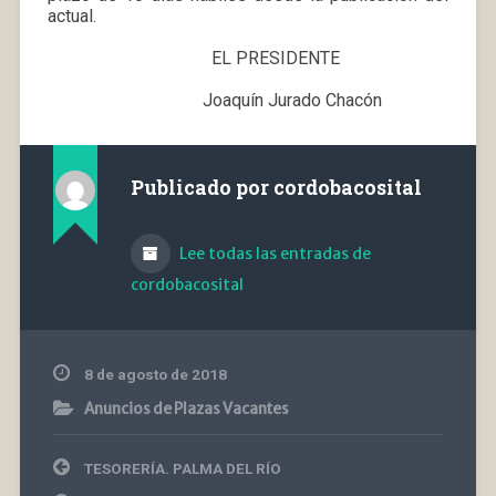
actual.
EL PRESIDENTE
Joaquín Jurado Chacón
Publicado por
cordobacosital
Lee todas las entradas de
cordobacosital
8 de agosto de 2018
Anuncios de Plazas Vacantes
Navegación
TESORERÍA. PALMA DEL RÍO
de