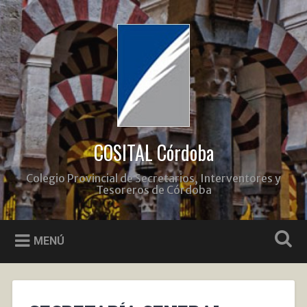
Saltar
al
Buscar
contenido
COSITAL Córdoba
Colegio Provincial de Secretarios, Interventores y
Tesoreros de Córdoba
MENÚ