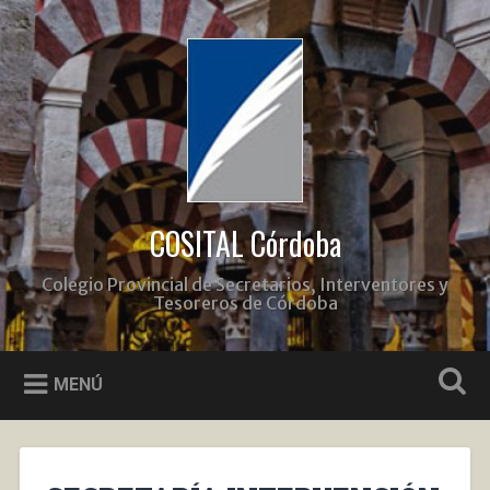
Saltar
al
Buscar
contenido
COSITAL Córdoba
Colegio Provincial de Secretarios, Interventores y
Tesoreros de Córdoba
MENÚ