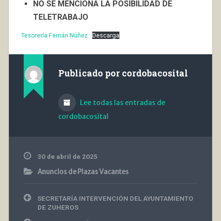
NO SE MENCIONA LA POSIBILIDAD DE
TELETRABAJO
Tesorería Fernán Núñez
Descarga
Publicado por
cordobacosital
Lee todas las entradas de
cordobacosital
30 de abril de 2025
Anuncios de Plazas Vacantes
Navegación
SECRETARÍA INTERVENCIÓN DEL AYUNTAMIENTO
de
DE ZUHEROS
entradas