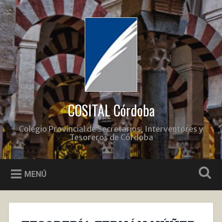
Saltar
al
Buscar
contenido
COSITAL Córdoba
Colegio Provincial de Secretarios, Interventores y
Tesoreros de Córdoba
MENÚ