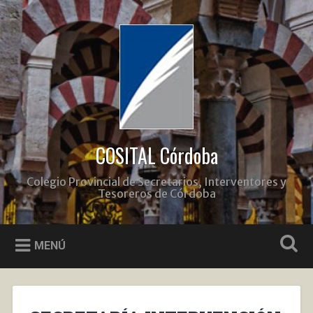
Saltar
al
Buscar
contenido
COSITAL Córdoba
Colegio Provincial de Secretarios, Interventores y
Tesoreros de Córdoba
MENÚ